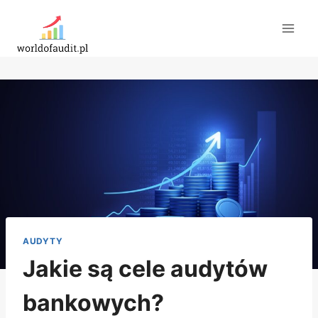
Przejdź
do
treści
AUDYTY
Jakie są cele audytów
bankowych?