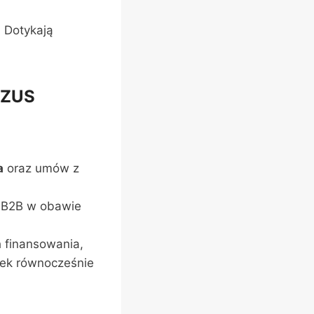
 Dotykają
 ZUS
a
oraz umów z
 B2B w obawie
h finansowania,
dek równocześnie