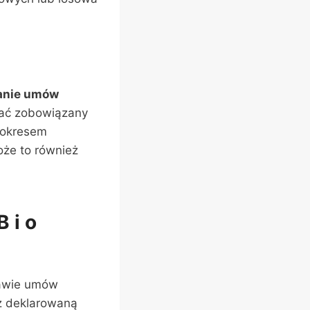
anie umów
tać zobowiązany
 okresem
że to również
 i o
tawie umów
 z deklarowaną