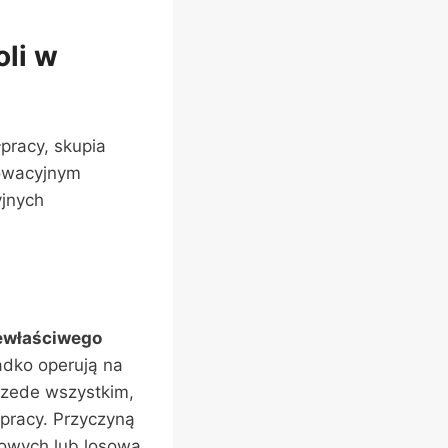
li w
pracy, skupia
nowacyjnym
yjnych
iewłaściwego
zadko operują na
rzede wszystkim,
pracy. Przyczyną
sowych lub losowa