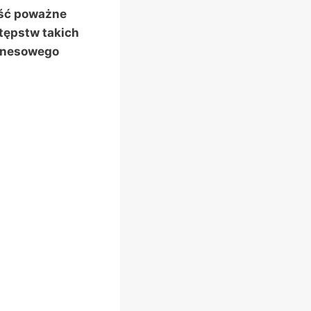
eść poważne
tępstw takich
iznesowego