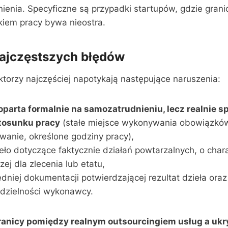
ienia. Specyficzne są przypadki startupów, gdzie gran
kiem pracy bywa nieostra.
najczęstszych błędów
ktorzy najczęściej napotykają następujące naruszenia:
arta formalnie na samozatrudnieniu, lecz realnie sp
stosunku pracy
(stałe miejsce wykonywania obowiązkó
anie, określone godziny pracy),
ło dotyczące faktycznie działań powtarzalnych, o chara
ej dla zlecenia lub etatu,
dniej dokumentacji potwierdzającej rezultat dzieła ora
dzielności wykonawcy.
ranicy pomiędzy realnym outsourcingiem usług a uk