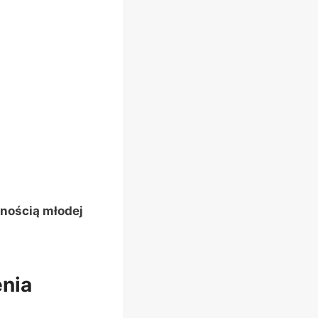
nością młodej
enia