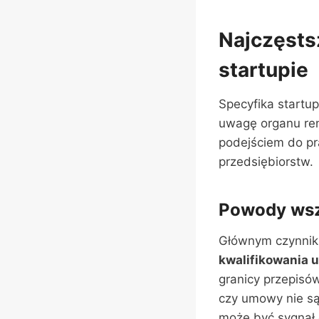
Najczęsts
startupie
Specyfika startu
uwagę organu ren
podejściem do pra
przedsiębiorstw.
Powody wsz
Głównym czynnik
kwalifikowania
granicy przepisó
czy umowy nie są
może być sygnał 