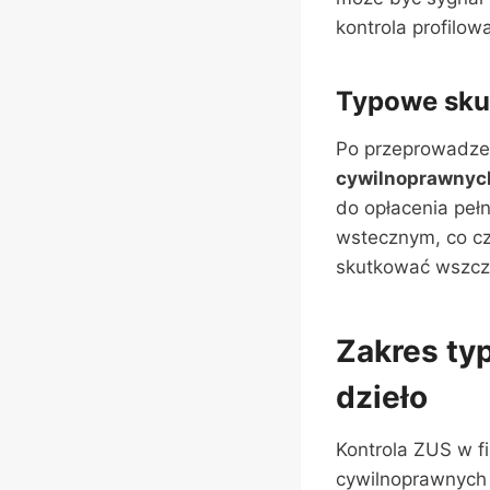
kontrola profilow
Typowe sku
Po przeprowadzen
cywilnoprawnyc
do opłacenia peł
wstecznym, co c
skutkować wszcz
Zakres ty
dzieło
Kontrola ZUS w f
cywilnoprawnych 