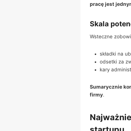
pracę jest jedn
Skala poten
Wsteczne zobow
składki na ub
odsetki za z
kary administ
Sumarycznie ko
firmy
.
Najważniej
startupu