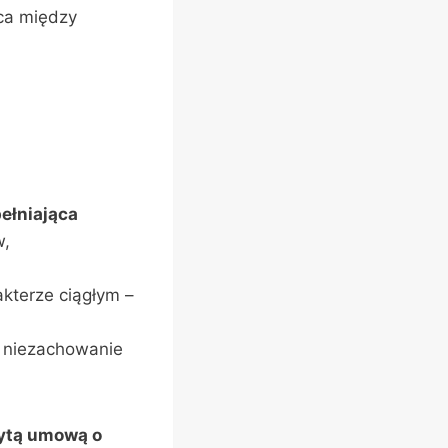
ica między
ełniająca
w,
kterze ciągłym –
z niezachowanie
rytą umową o