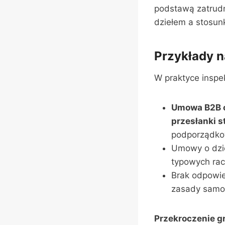
podstawą zatrudn
dziełem a stosun
Przykłady 
W praktyce inspe
Umowa B2B op
przesłanki 
podporządkow
Umowy o dzie
typowych racz
Brak odpowie
zasady samo
Przekroczenie g