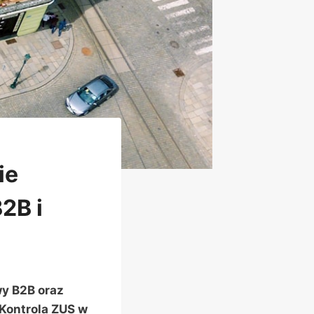
ie
2B i
wy B2B oraz
 Kontrola ZUS w