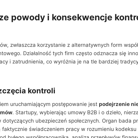
ze powody i konsekwencje kontro
pów, zwłaszcza korzystanie z alternatywnych form współ
towego. Działalność tych firm często odznacza się in
cy i zatrudnienia, co wyróżnia je na tle bardziej tradyc
częcia kontroli
iem uruchamiającym postępowanie jest
podejrzenie n
 umów
. Startupy, wybierając umowy B2B i o dzieło, nier
w dotyczących ubezpieczeń społecznych. Organ bada p
 faktycznie świadczeniem pracy w rozumieniu kodeksu 
od byłego współpracownika, analiza przepływów finan