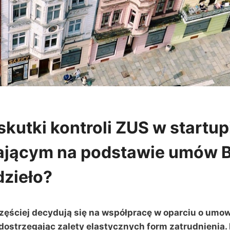
skutki kontroli ZUS w startup
ającym na podstawie umów B
zieło?
częściej decydują się na współpracę w oparciu o umo
dostrzegając zalety elastycznych form zatrudnienia.