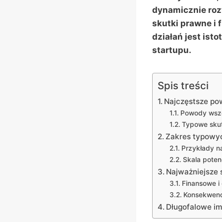
dynamicznie roz
skutki prawne i 
działań jest ist
startupu.
Spis treści
Najczęstsze pow
Powody wszc
Typowe skut
Zakres typowyc
Przykłady n
Skala poten
Najważniejsze s
Finansowe i
Konsekwenc
Długofalowe im