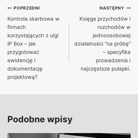
Nawigacja
POPRZEDNI
NASTĘPNY
Kontrola skarbowa w
Księga przychodów i
wpisu
firmach
rozchodów w
korzystających z ulgi
jednoosobowej
IP Box – jak
działalności “na próbę”
przygotować
– specyfika
ewidencję i
prowadzenia i
dokumentację
najczęstsze pułapki.
projektową?
Podobne wpisy