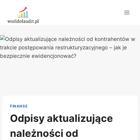
Przejdź
do
treści
FINANSE
Odpisy aktualizujące
należności od